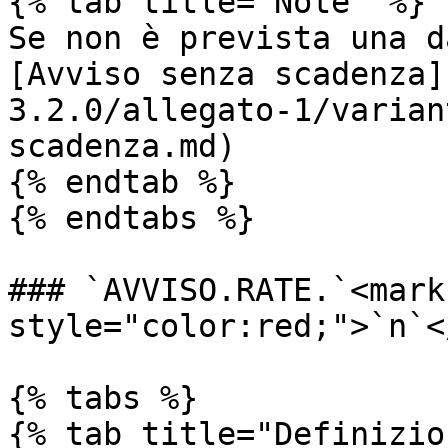
{% tab title="Note" %}

Se non è prevista una d
[Avviso senza scadenza]
3.2.0/allegato-1/varian
scadenza.md)

{% endtab %}

{% endtabs %}

### `AVVISO.RATE.`<mark 
style="color:red;">`n`<
{% tabs %}

{% tab title="Definizio