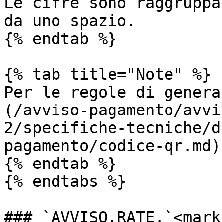
Le cifre sono raggruppa
da uno spazio.

{% endtab %}

{% tab title="Note" %}

Per le regole di genera
(/avviso-pagamento/avvi
2/specifiche-tecniche/d
pagamento/codice-qr.md)

{% endtab %}

{% endtabs %}

### `AVVISO.RATE.`<mark 