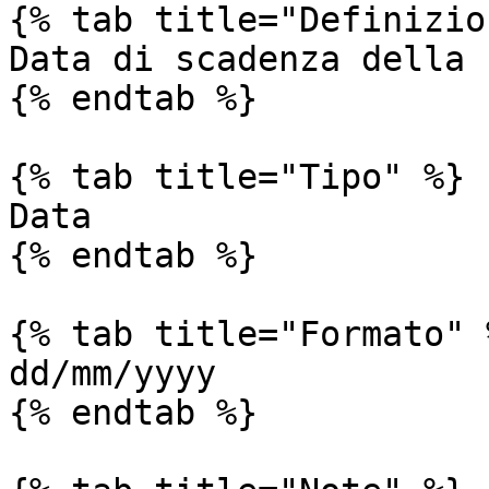
{% tab title="Definizio
Data di scadenza della r
{% endtab %}

{% tab title="Tipo" %}

Data

{% endtab %}

{% tab title="Formato" %
dd/mm/yyyy

{% endtab %}
