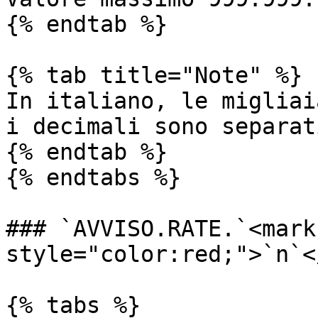
{% endtab %}

{% tab title="Note" %}

In italiano, le migliai
i decimali sono separat
{% endtab %}

{% endtabs %}

### `AVVISO.RATE.`<mark 
style="color:red;">`n`<
{% tabs %}
