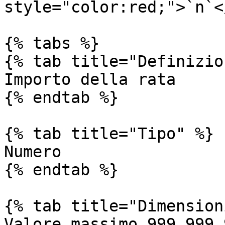
style="color:red;">`n`<
{% tabs %}

{% tab title="Definizio
Importo della rata

{% endtab %}

{% tab title="Tipo" %}

Numero

{% endtab %}

{% tab title="Dimension
Valore massimo 999.999.