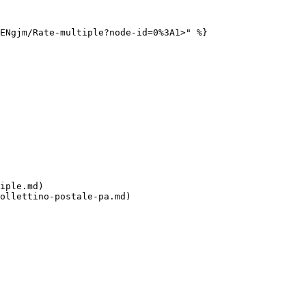
ENgjm/Rate-multiple?node-id=0%3A1>" %}

iple.md)

ollettino-postale-pa.md)
