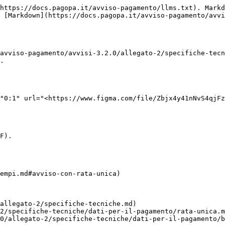
https://docs.pagopa.it/avviso-pagamento/llms.txt). Markd
 [Markdown](https://docs.pagopa.it/avviso-pagamento/avvi
avviso-pagamento/avvisi-3.2.0/allegato-2/specifiche-tec
.

"0:1" url="<https://www.figma.com/file/Zbjx4y41nNvS4qjFz
F).

empi.md#avviso-con-rata-unica)

allegato-2/specifiche-tecniche.md)

2/specifiche-tecniche/dati-per-il-pagamento/rata-unica.m
0/allegato-2/specifiche-tecniche/dati-per-il-pagamento/b