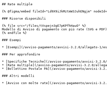
## Rate multiple

{% @figma/embed fileId="Ld9X9iJkMztmW3JuhENgjm" nodeId=
### Risorse disponibili

{% file src="/files/tVspejn3gE7pKPfhHauO" %}

Modello di Avviso di pagamento con più rate (SVG e PDF)
{% endfile %}

### Esempi

* [Esempi](/avviso-pagamento/avvisi-3.2.0/allegato-1/es
### Per approfondire

* [Specifiche Tecniche](/avviso-pagamento/avvisi-3.2.0/
* [Rate multiple](/avviso-pagamento/avvisi-3.2.0/allega
* [Bollettino Postale PA](/avviso-pagamento/avvisi-3.2.
### Altri modelli
