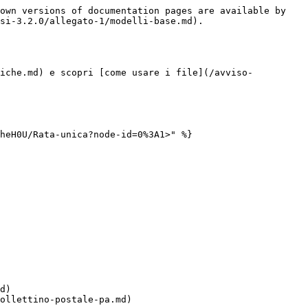
own versions of documentation pages are available by 
si-3.2.0/allegato-1/modelli-base.md).

niche.md) e scopri [come usare i file](/avviso-
heH0U/Rata-unica?node-id=0%3A1>" %}

d)

ollettino-postale-pa.md)
