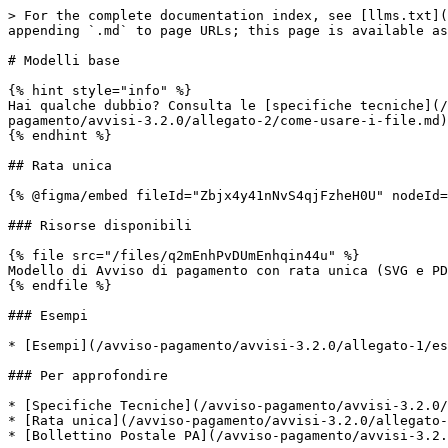
> For the complete documentation index, see [llms.txt](
appending `.md` to page URLs; this page is available as
# Modelli base

{% hint style="info" %}

Hai qualche dubbio? Consulta le [specifiche tecniche](/
pagamento/avvisi-3.2.0/allegato-2/come-usare-i-file.md)
{% endhint %}

## Rata unica

{% @figma/embed fileId="Zbjx4y41nNvS4qjFzheH0U" nodeId=
### Risorse disponibili

{% file src="/files/q2mEnhPvDUmEnhqin44u" %}

Modello di Avviso di pagamento con rata unica (SVG e PD
{% endfile %}

### Esempi

* [Esempi](/avviso-pagamento/avvisi-3.2.0/allegato-1/es
### Per approfondire

* [Specifiche Tecniche](/avviso-pagamento/avvisi-3.2.0/
* [Rata unica](/avviso-pagamento/avvisi-3.2.0/allegato-
* [Bollettino Postale PA](/avviso-pagamento/avvisi-3.2.