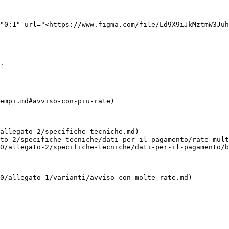
"0:1" url="<https://www.figma.com/file/Ld9X9iJkMztmW3Juh
.

empi.md#avviso-con-piu-rate)

allegato-2/specifiche-tecniche.md)

to-2/specifiche-tecniche/dati-per-il-pagamento/rate-mult
0/allegato-2/specifiche-tecniche/dati-per-il-pagamento/b