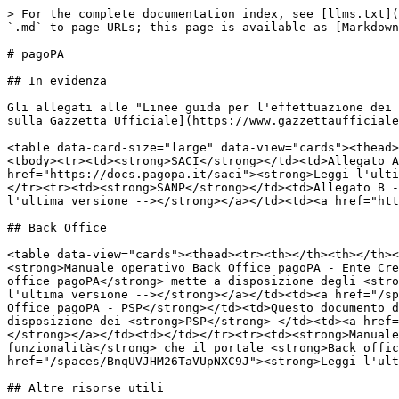
> For the complete documentation index, see [llms.txt](
`.md` to page URLs; this page is available as [Markdown
# pagoPA

## In evidenza

Gli allegati alle "Linee guida per l'effettuazione dei 
sulla Gazzetta Ufficiale](https://www.gazzettaufficiale
<table data-card-size="large" data-view="cards"><thead>
<tbody><tr><td><strong>SACI</strong></td><td>Allegato A
href="https://docs.pagopa.it/saci"><strong>Leggi l'ulti
</tr><tr><td><strong>SANP</strong></td><td>Allegato B -
l'ultima versione --></strong></a></td><td><a href="htt
## Back Office

<table data-view="cards"><thead><tr><th></th><th></th><
<strong>Manuale operativo Back Office pagoPA - Ente Cre
office pagoPA</strong> mette a disposizione degli <stro
l'ultima versione --></strong></a></td><td><a href="/sp
Office pagoPA - PSP</strong></td><td>Questo documento d
disposizione dei <strong>PSP</strong> </td><td><a href=
</strong></a></td><td></td></tr><tr><td><strong>Manuale
funzionalità</strong> che il portale <strong>Back offic
href="/spaces/BnqUVJHM26TaVUpNXC9J"><strong>Leggi l'ult
## Altre risorse utili
