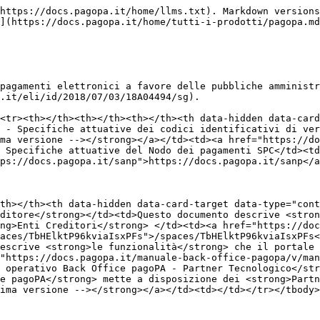
https://docs.pagopa.it/home/llms.txt). Markdown versions
](https://docs.pagopa.it/home/tutti-i-prodotti/pagopa.md
pagamenti elettronici a favore delle pubbliche amministr
.it/eli/id/2018/07/03/18A04494/sg).

<tr><th></th><th></th><th></th><th data-hidden data-card
 - Specifiche attuative dei codici identificativi di ver
ma versione --></strong></a></td><td><a href="https://do
 Specifiche attuative del Nodo dei pagamenti SPC</td><td
ps://docs.pagopa.it/sanp">https://docs.pagopa.it/sanp</a
th></th><th data-hidden data-card-target data-type="cont
ditore</strong></td><td>Questo documento descrive <stron
ng>Enti Creditori</strong> </td><td><a href="https://doc
aces/TbHElktP96kviaIsxPFs">/spaces/TbHElktP96kviaIsxPFs<
escrive <strong>le funzionalità</strong> che il portale 
"https://docs.pagopa.it/manuale-back-office-pagopa/v/man
 operativo Back Office pagoPA - Partner Tecnologico</str
e pagoPA</strong> mette a disposizione dei <strong>Partn
ima versione --></strong></a></td><td></td></tr></tbody>