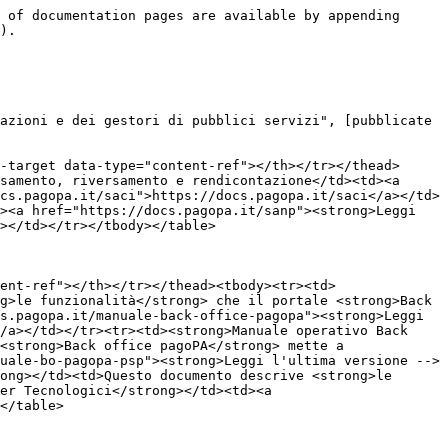
 of documentation pages are available by appending 
).

azioni e dei gestori di pubblici servizi", [pubblicate 
-target data-type="content-ref"></th></tr></thead>
samento, riversamento e rendicontazione</td><td><a 
cs.pagopa.it/saci">https://docs.pagopa.it/saci</a></td>
><a href="https://docs.pagopa.it/sanp"><strong>Leggi 
></td></tr></tbody></table>

ent-ref"></th></tr></thead><tbody><tr><td>
g>le funzionalità</strong> che il portale <strong>Back 
s.pagopa.it/manuale-back-office-pagopa"><strong>Leggi 
/a></td></tr><tr><td><strong>Manuale operativo Back 
<strong>Back office pagoPA</strong> mette a 
uale-bo-pagopa-psp"><strong>Leggi l'ultima versione -->
ong></td><td>Questo documento descrive <strong>le 
er Tecnologici</strong></td><td><a 
</table>
