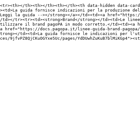
<tr><th></th><th></th><th></th><th data-hidden data-card
><td>La guida fornisce indicazioni per la produzione del
Leggi la guida --></strong></a></td><td><a href="https:/
/td></tr><tr><td><strong>Brand</strong></td><td>Le linee
tilizzare il brand pagoPA in modo corretto.</td><td><a h
a href="https://docs.pagopa.it/linee-guida-brand-pagopa/
trong></td><td>La guida fornisce le indicazioni per l'ut
ces/9jfvPZ8QjCKuOGYxe5Uc/pages/YdDUwhZuKuB7blMiKGp4"><st