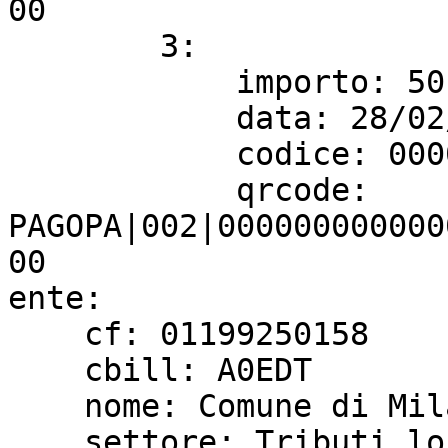
00

        3:

            importo: 50,00

            data: 28/02/2022

            codice: 0000 0000 0000 0000 00

            qrcode: 
PAGOPA|002|000000000000
00

ente:

    cf: 01199250158

    cbill: A0EDT

    nome: Comune di Milano

    settore: Tributi locali
