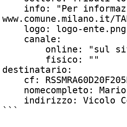
    info: "Per informazioni 
www.comune.milano.it/TA
    logo: logo-ente.png

    canale: 

        online: "sul sito del Comune di Milano"

        fisico: ""

destinatario:

    cf: RSSMRA60D20F205R

    nomecompleto: Mario Rossi

    indirizzo: Vicolo Corto 12 20133 Milano MI

```
