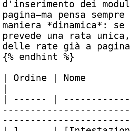
d'inserimento dei modul
pagina—ma pensa sempre 
maniera *dinamica*: se 
prevede una rata unica,
delle rate già a pagina 
{% endhint %}

| Ordine | Nome                                                                                                                                
|

| ------ | ------------
-----------------------
-----------------------
| 1      | [Intestazion