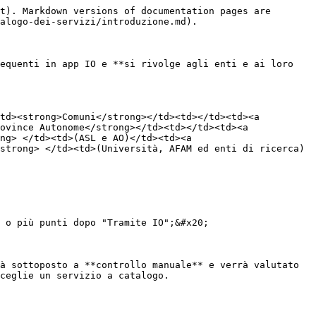
t). Markdown versions of documentation pages are 
alogo-dei-servizi/introduzione.md).

equenti in app IO e **si rivolge agli enti e ai loro 
td><strong>Comuni</strong></td><td></td><td><a 
ovince Autonome</strong></td><td></td><td><a 
ng> </td><td>(ASL e AO)</td><td><a 
strong> </td><td>(Università, AFAM ed enti di ricerca)
 o più punti dopo "Tramite IO";&#x20;

à sottoposto a **controllo manuale** e verrà valutato 
ceglie un servizio a catalogo.
