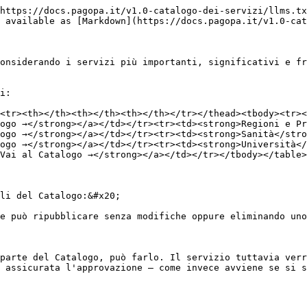
https://docs.pagopa.it/v1.0-catalogo-dei-servizi/llms.tx
 available as [Markdown](https://docs.pagopa.it/v1.0-cat
onsiderando i servizi più importanti, significativi e fr
i:

<tr><th></th><th></th><th></th></tr></thead><tbody><tr><
ogo →</strong></a></td></tr><tr><td><strong>Regioni e Pr
ogo →</strong></a></td></tr><tr><td><strong>Sanità</stro
ogo →</strong></a></td></tr><tr><td><strong>Università</
Vai al Catalogo →</strong></a></td></tr></tbody></table>

li del Catalogo:&#x20;

e può ripubblicare senza modifiche oppure eliminando uno
parte del Catalogo, può farlo. Il servizio tuttavia verr
 assicurata l'approvazione — come invece avviene se si s