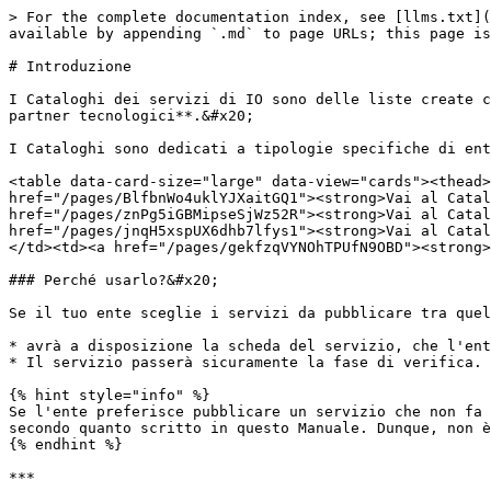
> For the complete documentation index, see [llms.txt](
available by appending `.md` to page URLs; this page is
# Introduzione

I Cataloghi dei servizi di IO sono delle liste create c
partner tecnologici**.&#x20;

I Cataloghi sono dedicati a tipologie specifiche di ent
<table data-card-size="large" data-view="cards"><thead>
href="/pages/BlfbnWo4uklYJXaitGQ1"><strong>Vai al Catal
href="/pages/znPg5iGBMipseSjWz52R"><strong>Vai al Catal
href="/pages/jnqH5xspUX6dhb7lfys1"><strong>Vai al Catal
</td><td><a href="/pages/gekfzqVYNOhTPUfN9OBD"><strong>
### Perché usarlo?&#x20;

Se il tuo ente sceglie i servizi da pubblicare tra quel
* avrà a disposizione la scheda del servizio, che l'ent
* Il servizio passerà sicuramente la fase di verifica.

{% hint style="info" %}

Se l'ente preferisce pubblicare un servizio che non fa 
secondo quanto scritto in questo Manuale. Dunque, non è
{% endhint %}

***
