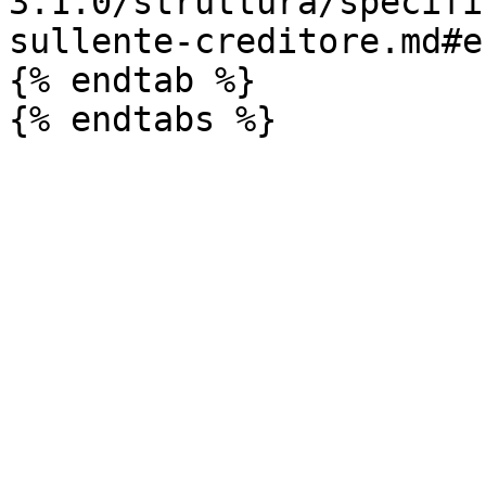
3.1.0/struttura/specifi
sullente-creditore.md#e
{% endtab %}
