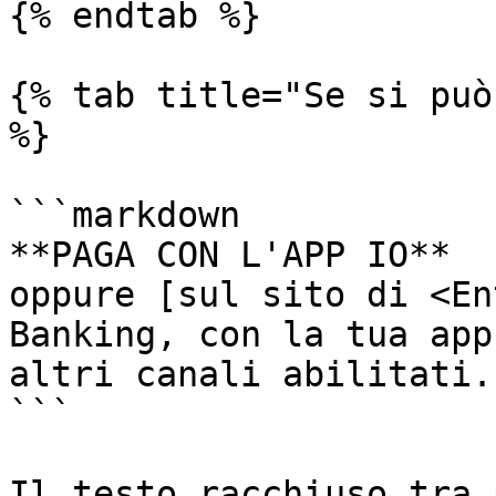
{% endtab %}

{% tab title="Se si può
%}

```markdown

**PAGA CON L'APP IO**

oppure [sul sito di <En
Banking, con la tua app
altri canali abilitati.

```

Il testo racchiuso tra 