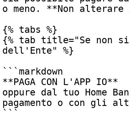
o meno. **Non alterare 
{% tabs %}

{% tab title="Se non si
dell'Ente" %}

```markdown

**PAGA CON L'APP IO**

oppure dal tuo Home Ban
pagamento o con gli alt
```
