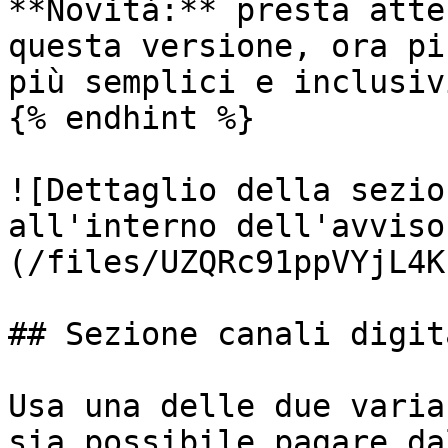
**Novità:** presta atte
questa versione, ora pi
più semplici e inclusiv
{% endhint %}

![Dettaglio della sezio
all'interno dell'avviso
(/files/UZQRc91ppVYjL4K
## Sezione canali digita
Usa una delle due varia
sia possibile pagare da