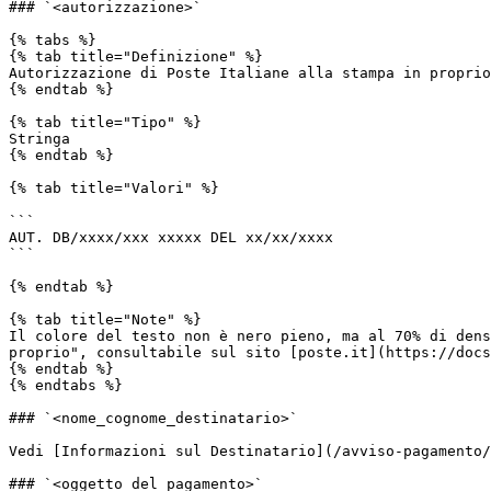
### `<autorizzazione>`

{% tabs %}

{% tab title="Definizione" %}

Autorizzazione di Poste Italiane alla stampa in proprio

{% endtab %}

{% tab title="Tipo" %}

Stringa

{% endtab %}

{% tab title="Valori" %}

```

AUT. DB/xxxx/xxx xxxxx DEL xx/xx/xxxx

```

{% endtab %}

{% tab title="Note" %}

Il colore del testo non è nero pieno, ma al 70% di dens
proprio", consultabile sul sito [poste.it](https://docs
{% endtab %}

{% endtabs %}

### `<nome_cognome_destinatario>`

Vedi [Informazioni sul Destinatario](/avviso-pagamento/
### `<oggetto_del_pagamento>`
