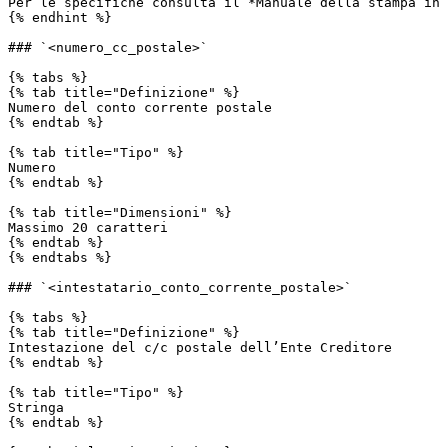
Per le specifiche consulta il *Manuale della stampa in 
{% endhint %}

### `<numero_cc_postale>`

{% tabs %}

{% tab title="Definizione" %}

Numero del conto corrente postale

{% endtab %}

{% tab title="Tipo" %}

Numero

{% endtab %}

{% tab title="Dimensioni" %}

Massimo 20 caratteri

{% endtab %}

{% endtabs %}

### `<intestatario_conto_corrente_postale>`

{% tabs %}

{% tab title="Definizione" %}

Intestazione del c/c postale dell’Ente Creditore

{% endtab %}

{% tab title="Tipo" %}

Stringa

{% endtab %}
