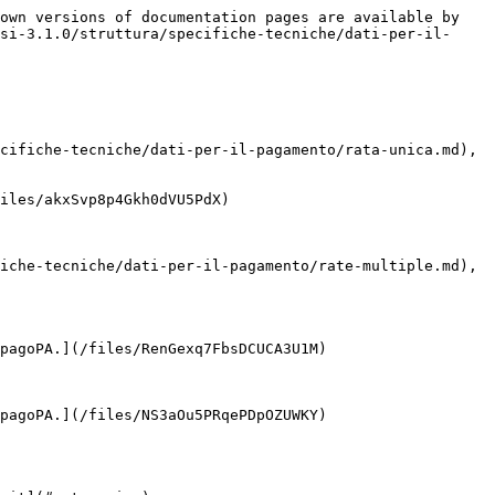
own versions of documentation pages are available by 
si-3.1.0/struttura/specifiche-tecniche/dati-per-il-
cifiche-tecniche/dati-per-il-pagamento/rata-unica.md), 
iles/akxSvp8p4Gkh0dVU5PdX)

iche-tecniche/dati-per-il-pagamento/rate-multiple.md), 
pagoPA.](/files/RenGexq7FbsDCUCA3U1M)

pagoPA.](/files/NS3aOu5PRqePDpOZUWKY)
