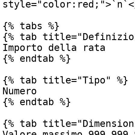
style="color:red;">`n`<
{% tabs %}

{% tab title="Definizio
Importo della rata

{% endtab %}

{% tab title="Tipo" %}

Numero

{% endtab %}

{% tab title="Dimension
Valore massimo 999.999.