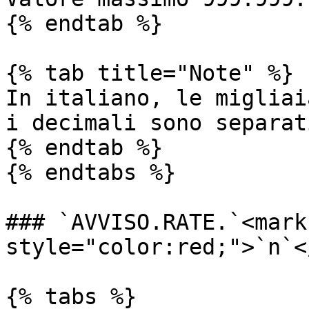
{% endtab %}

{% tab title="Note" %}

In italiano, le migliai
i decimali sono separat
{% endtab %}

{% endtabs %}

### `AVVISO.RATE.`<mark 
style="color:red;">`n`<
{% tabs %}
