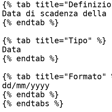
{% tab title="Definizio
Data di scadenza della r
{% endtab %}

{% tab title="Tipo" %}

Data

{% endtab %}

{% tab title="Formato" %
dd/mm/yyyy

{% endtab %}

{% endtabs %}
