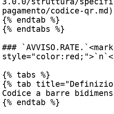
3.0.0/struttura/specifi
pagamento/codice-qr.md)

{% endtab %}

{% endtabs %}

### `AVVISO.RATE.`<mark 
style="color:red;">`n`<
{% tabs %}

{% tab title="Definizio
Codice a barre bidimens
{% endtab %}
