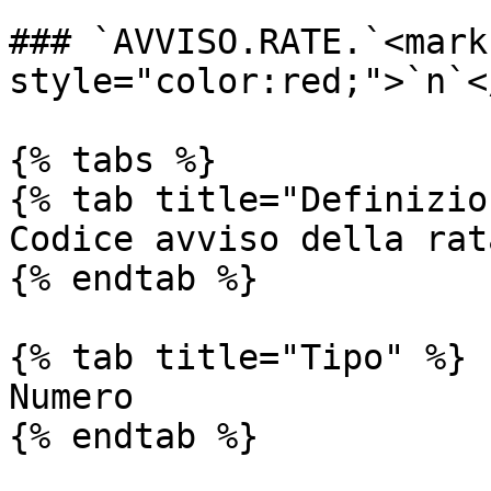
### `AVVISO.RATE.`<mark 
style="color:red;">`n`<
{% tabs %}

{% tab title="Definizio
Codice avviso della rata
{% endtab %}

{% tab title="Tipo" %}

Numero

{% endtab %}
