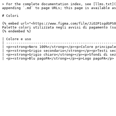
> For the complete documentation index, see [llms.txt](
appending `.md` to page URLs; this page is available as
# Colori

{% embed url="<https://www.figma.com/file/JiO2P1sgdGPS0
Palette colori utilizzata negli avvisi di pagamento (su
{% endembed %}

| Colore e uso                                         
| -----------------------------------------------------
| <p><strong>Nero 100%</strong></p><p>Colore principale
| <p><strong>Grigio secondario</strong></p><p>Testi sec
| <p><strong>Grigio chiaro</strong></p><p>Sfondi di sez