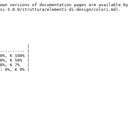
own versions of documentation pages are available by 
si-3.0.0/struttura/elementi-di-design/colori.md).

           |

---------- |

0%, K 100% |

0%, K 50%  |

0%, K 7%   |
