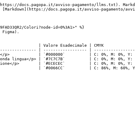
https://docs.pagopa.it/avviso-pagamento/llms.txt). Markd
 [Markdown](https://docs.pagopa.it/avviso-pagamento/avvi
9FAD33QR2/Colori?node-id=0%3A1>" %}

 Figma).

                | Valore Esadecimale | CMYK             
--------------- | ------------------ | -----------------
</p>            | `#000000`          | C: 0%, M: 0%, Y: 
onda lingua</p> | `#7C7C7B`          | C: 0%, M: 0%, Y: 
ione</p>        | `#ECECEC`          | C: 0%, M: 0%, Y: 